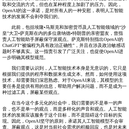
取和交流的方式，但也在某种程度上加剧了的压力。因此，
OpenAI的这一承诺，是对所有人的一种安慰，表明人工智能
技术的发展不会剥夺我们的。
此前，包括埃隆•马斯克和加密货币及人工智能领域的“沙
皇”大卫•萨克斯在内的多位唐纳德•特朗普的亲密盟友，曾指
责人工智能助手屏蔽保守派观点。萨克斯特别指出OpenAI的
ChatGPT“被编程为具有政治正确性”，并且在涉及政治敏感话
题时不够真实。这一指责引发了广泛关注，也促使OpenAI进
一步明确其模型规范。
我们需要认识到，人工智能技术本身是无意识的，它只是
根据我们提供的程序和数据来生成文本。然而，如何使用这项
技术，却需要我们深思熟虑。对于OpenAI来说，其模型的主
要任务是提供有用的信息，帮助用户解决问题，而不是成为一
种过滤工具，屏蔽某些观点。
在当今这个多元化的社会中，我们需要的不是单一的声
音，也不是单一的观点，而是多样化的声音和观点。人工智能
技术的发展应该服务于这个目标，而不是阻碍这个目标的实
现。因此，OpenAI坚守的原则，承诺其人工智能模型不会审
查、屏蔽观点，这是对当前社会需求的积极回应，也是对未来